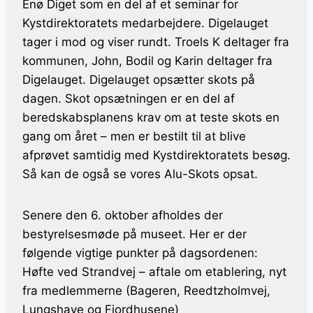
Enø Diget som en del af et seminar for
Kystdirektoratets medarbejdere. Digelauget
tager i mod og viser rundt. Troels K deltager fra
kommunen, John, Bodil og Karin deltager fra
Digelauget. Digelauget opsætter skots på
dagen. Skot opsætningen er en del af
beredskabsplanens krav om at teste skots en
gang om året – men er bestilt til at blive
afprøvet samtidig med Kystdirektoratets besøg.
Så kan de også se vores Alu-Skots opsat.
Senere den 6. oktober afholdes der
bestyrelsesmøde på museet. Her er der
følgende vigtige punkter på dagsordenen:
Høfte ved Strandvej – aftale om etablering, nyt
fra medlemmerne (Bageren, Reedtzholmvej,
Lungshave og Fjordhusene)