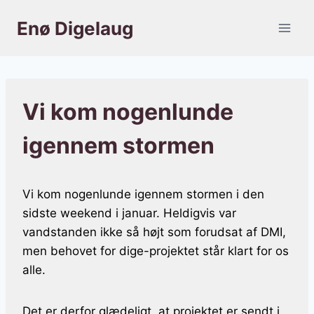
Fortsæt
Enø Digelaug
til
indhold
Vi kom nogenlunde
igennem stormen
Vi kom nogenlunde igennem stormen i den
sidste weekend i januar. Heldigvis var
vandstanden ikke så højt som forudsat af DMI,
men behovet for dige-projektet står klart for os
alle.
Det er derfor glædeligt, at projektet er sendt i