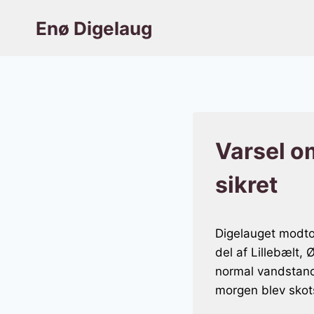
Fortsæt
Enø Digelaug
til
indhold
Varsel om
sikret
Digelauget modto
del af Lillebælt,
normal vandstand
morgen blev skots