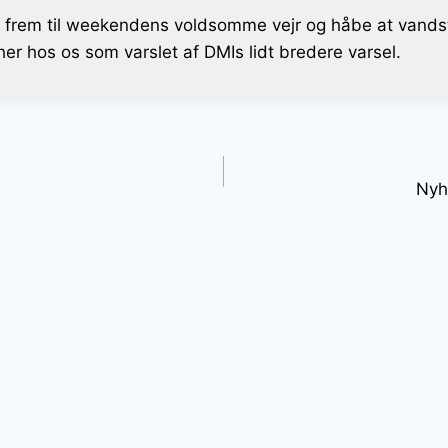
se frem til weekendens voldsomme vejr og håbe at vand
 her hos os som varslet af DMIs lidt bredere varsel.
gation
Nyh