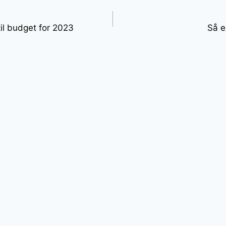
gation
til budget for 2023
Så e