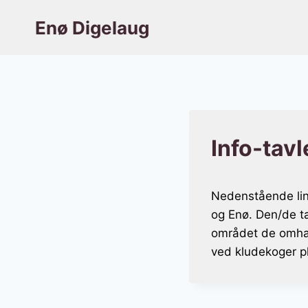
Fortsæt
Enø Digelaug
til
indhold
Info-tavl
Nedenstående link
og Enø. Den/de ta
området de omhan
ved kludekoger p