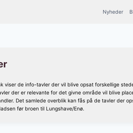
Nyheder
B
er
 viser de info-tavler der vil blive opsat forskellige st
vler der er relevante for det givne område vil blive plac
dler. Det samlede overblik kan fås på de tavler der op
ladsen før broen til Lungshave/Enø.