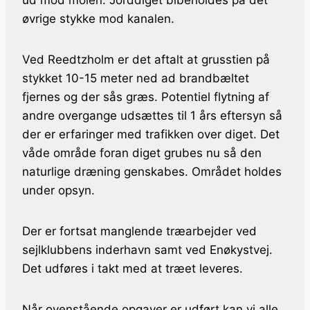
ud mod molen. Jorddiget bibeholdes på det
øvrige stykke mod kanalen.
Ved Reedtzholm er det aftalt at grusstien på
stykket 10-15 meter ned ad brandbæltet
fjernes og der sås græs. Potentiel flytning af
andre overgange udsættes til 1 års eftersyn så
der er erfaringer med trafikken over diget. Det
våde område foran diget grubes nu så den
naturlige dræning genskabes. Området holdes
under opsyn.
Der er fortsat manglende træarbejder ved
sejlklubbens inderhavn samt ved Enøkystvej.
Det udføres i takt med at træet leveres.
Når ovenstående opgaver er udført kan vi alle